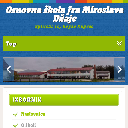
Osnovna škola fra Miroslava
Džaje
Splitska 10, 80320 Kupres
Top
IZBORNIK
Naslovnica
O školi