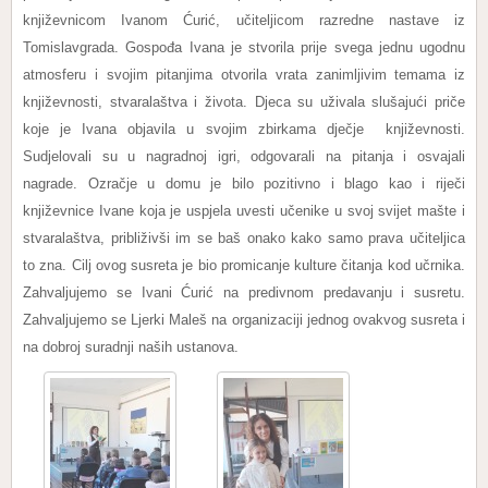
književnicom Ivanom Ćurić, učiteljicom razredne nastave iz
Tomislavgrada. Gospođa Ivana je stvorila prije svega jednu ugodnu
atmosferu i svojim pitanjima otvorila vrata zanimljivim temama iz
književnosti, stvaralaštva i života. Djeca su uživala slušajući priče
koje je Ivana objavila u svojim zbirkama dječje književnosti.
Sudjelovali su u nagradnoj igri, odgovarali na pitanja i osvajali
nagrade. Ozračje u domu je bilo pozitivno i blago kao i riječi
književnice Ivane koja je uspjela uvesti učenike u svoj svijet mašte i
stvaralaštva, približivši im se baš onako kako samo prava učiteljica
to zna. Cilj ovog susreta je bio promicanje kulture čitanja kod učrnika.
Zahvaljujemo se Ivani Ćurić na predivnom predavanju i susretu.
Zahvaljujemo se Ljerki Maleš na organizaciji jednog ovakvog susreta i
na dobroj suradnji naših ustanova.