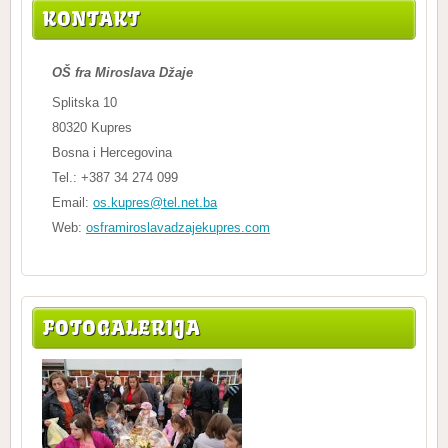
KONTAKT
OŠ fra Miroslava Džaje
Splitska 10
80320 Kupres
Bosna i Hercegovina
Tel.: +387 34 274 099
Email:
os.kupres@tel.net.ba
Web:
osframiroslavadzajekupres.com
FOTOGALERIJA