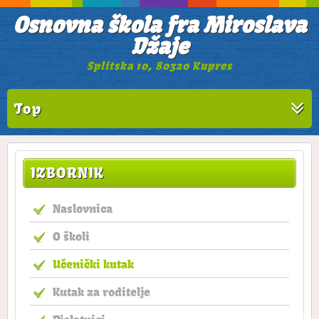
Osnovna škola fra Miroslava
Džaje
Splitska 10, 80320 Kupres
Top
IZBORNIK
Naslovnica
O školi
Učenički kutak
Kutak za roditelje