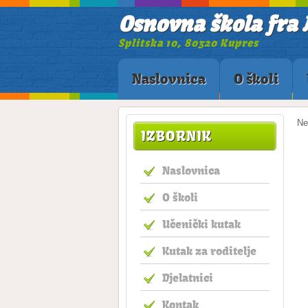
Osnovna škola fra 
Splitska 10, 80320 Kupres
Naslovnica
O školi
Ne
IZBORNIK
Naslovnica
O školi
Učenički kutak
Kutak za roditelje
Djelatnici
Kontak