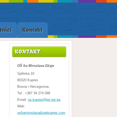
tnici
Kontakt
KONTAKT
OŠ fra Miroslava Džaje
Splitska 10
80320 Kupres
Bosna i Hercegovina
Tel.: +387 34 274 099
Email:
os.kupres@tel.net.ba
Web:
osframiroslavadzajekupres.com