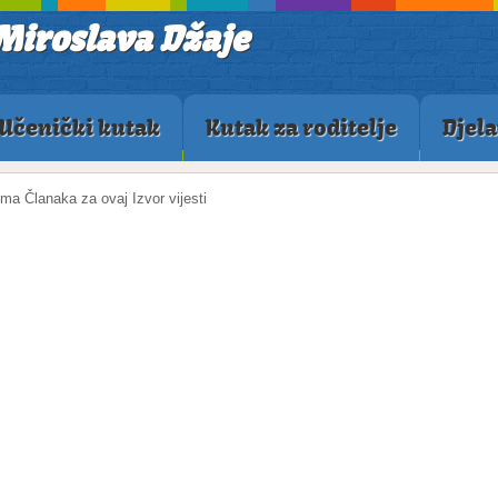
Miroslava Džaje
Učenički kutak
Kutak za roditelje
Djela
ma Članaka za ovaj Izvor vijesti